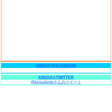
KINSUI☆FACEBOOK
KINSUI☆TWITTER
@kinsuikinkiさんのツイート