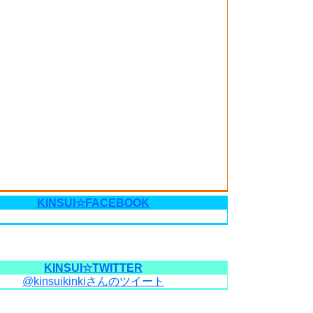
KINSUI☆FACEBOOK
KINSUI☆TWITTER
@kinsuikinkiさんのツイート