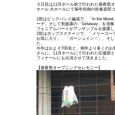
３日目は11月ホール前で行われた後夜祭
ホール 大ホールにて毎年恒例の吹奏楽部
1部はビッグバンド編成で、「In the M
ーデ」そして初披露の「Getaway」を
フォニアムパートがアンサンブルを披露し
2部はポップスステージで、「メリーゴー
お気に入り」、「ガーシュイン！」、そしてア
た。
今年はおよそ700名と、例年より多くの
さらに、11月ホールにて行われた応援部
フィナーレにも出演させて頂きました。
【後夜祭オープニングセレモニー】