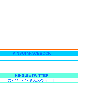
KINSUI☆FACEBOOK
KINSUI☆TWITTER
@kinsuikinkiさんのツイート