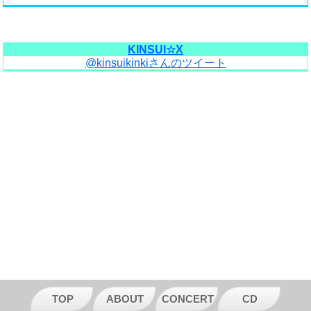
KINSUI☆X
@kinsuikinkiさんのツイート
TOP
ABOUT
CONCERT
CD