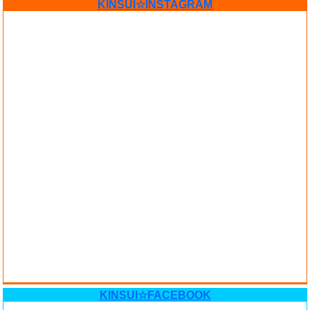
KINSUI☆INSTAGRAM
KINSUI☆FACEBOOK