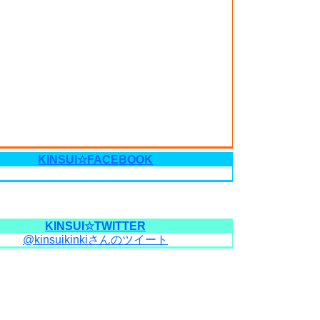
KINSUI☆FACEBOOK
KINSUI☆TWITTER
@kinsuikinkiさんのツイート