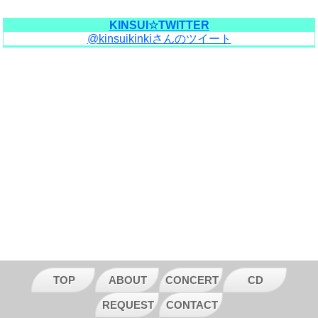
KINSUI☆TWITTER
@kinsuikinkiさんのツイート
TOP
ABOUT
CONCERT
CD
REQUEST
CONTACT