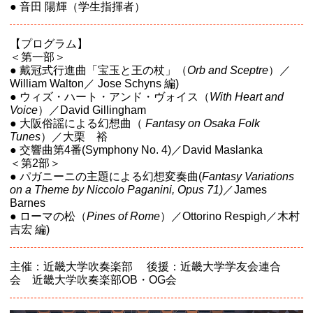
● 音田 陽輝（学生指揮者）
【プログラム】
＜第一部＞
● 戴冠式行進曲「宝玉と王の杖」（
Orb and Sceptre
）／
William Walton／ Jose Schyns 編)
● ウィズ・ハート・アンド・ヴォイス（
With Heart and
Voice
）／David Gillingham
● 大阪俗謡による幻想曲（
Fantasy on Osaka Folk
Tunes
）／大栗 裕
● 交響曲第4番(Symphony No. 4)／David Maslanka
＜第2部＞
● パガニーニの主題による幻想変奏曲(
Fantasy Variations
on a Theme by Niccolo Paganini, Opus 71)
／James
Barnes
● ローマの松（
Pines of Rome
）／Ottorino Respigh／木村
吉宏 編)
主催：近畿大学吹奏楽部 後援：近畿大学学友会連合
会 近畿大学吹奏楽部OB・OG会