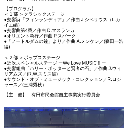
【プログラム】
＜ 1 部 ＞クラシックステージ
●交響詩「フィンランディア」／作曲 J.シベリウス（L.カ
イエ編）
●交響曲第4番／作曲 D.マスランカ
●オリエント急行／作曲 P.スパーク
●「ノートルダムの鐘」より／作曲 A.メンケン／(森田一浩
編)
＜ 2 部 ＞ポップスステージ
●近吹スペシャルステージ ーWe Love MUSIC !! ー
●交響組曲「ハリー・ポッターと賢者の石」／作曲 J.ウィ
リアムズ／(R.W.スミス編)
●サウンド・オブ・ミュージック・コレクション／R.ロジ
ャース／(三浦秀秋）
【主 催】 有田市民会館自主事業実行委員会