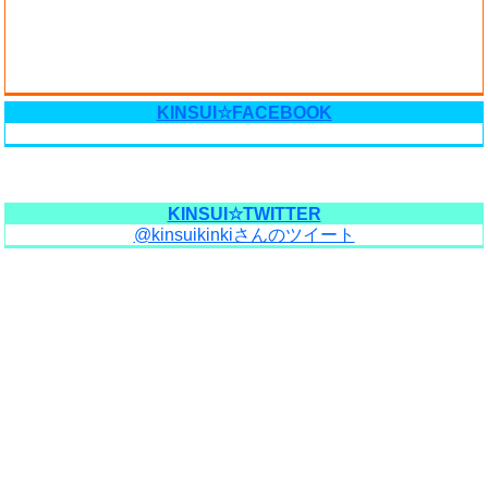
KINSUI☆FACEBOOK
KINSUI☆TWITTER
@kinsuikinkiさんのツイート