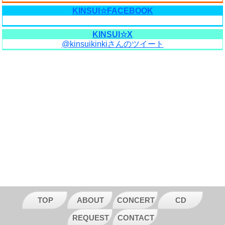
KINSUI☆FACEBOOK
KINSUI☆X
@kinsuikinkiさんのツイート
TOP
ABOUT
CONCERT
CD
REQUEST
CONTACT