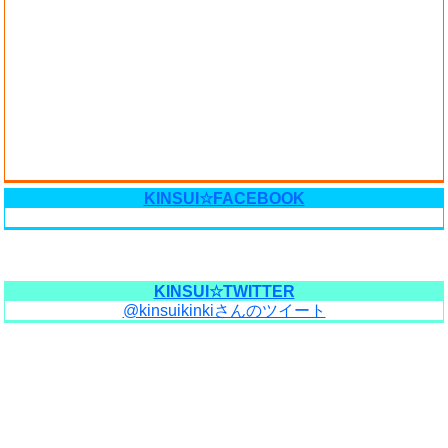
KINSUI☆FACEBOOK
KINSUI☆TWITTER
@kinsuikinkiさんのツイート