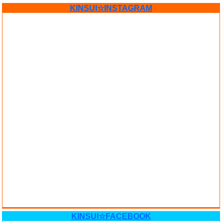
KINSUI☆INSTAGRAM
KINSUI☆FACEBOOK