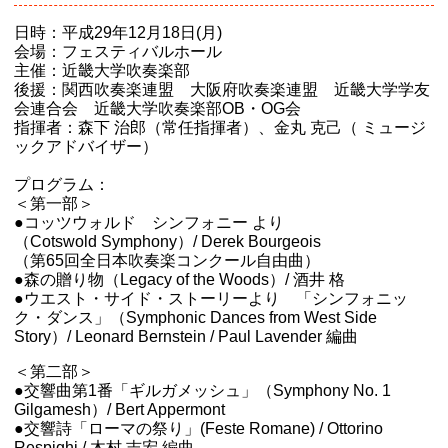
日時：平成29年12月18日(月)
会場：フェスティバルホール
主催：近畿大学吹奏楽部
後援：関西吹奏楽連盟 大阪府吹奏楽連盟 近畿大学学友
会連合会 近畿大学吹奏楽部OB・OG会
指揮者：森下 治郎（常任指揮者）、金丸 克己（ ミュージ
ックアドバイザー）
プログラム：
＜第一部＞
●コッツウォルド シンフォニー より
（Cotswold Symphony）/ Derek Bourgeois
（第65回全日本吹奏楽コンクール自由曲）
●森の贈り物（Legacy of the Woods）/ 酒井 格
●ウエスト・サイド・ストーリーより 「シンフォニッ
ク・ダンス」（Symphonic Dances from West Side
Story）/ Leonard Bernstein / Paul Lavender 編曲
＜第二部＞
●交響曲第1番「ギルガメッシュ」（Symphony No. 1
Gilgamesh）/ Bert Appermont
●交響詩「ローマの祭り」(Feste Romane) / Ottorino
Respighi / 木村 吉宏 編曲