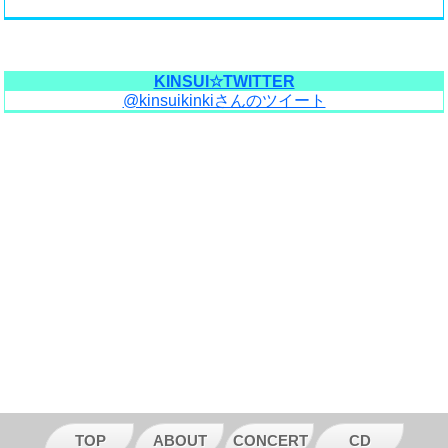
KINSUI☆TWITTER
@kinsuikinkiさんのツイート
TOP
ABOUT
CONCERT
CD