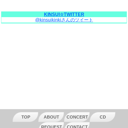
KINSUI☆TWITTER
@kinsuikinkiさんのツイート
TOP
ABOUT
CONCERT
CD
REQUEST
CONTACT