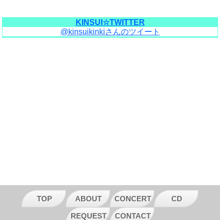
KINSUI☆TWITTER
@kinsuikinkiさんのツイート
TOP
ABOUT
CONCERT
CD
REQUEST
CONTACT