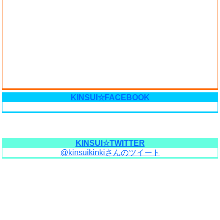
KINSUI☆FACEBOOK
KINSUI☆TWITTER
@kinsuikinkiさんのツイート