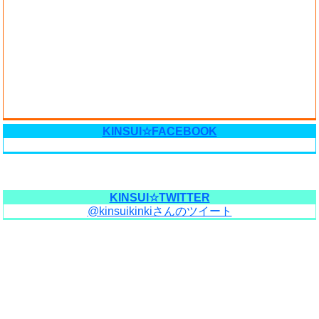
KINSUI☆FACEBOOK
KINSUI☆TWITTER
@kinsuikinkiさんのツイート