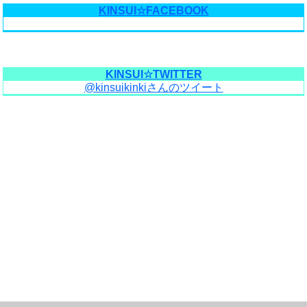
KINSUI☆FACEBOOK
KINSUI☆TWITTER
@kinsuikinkiさんのツイート