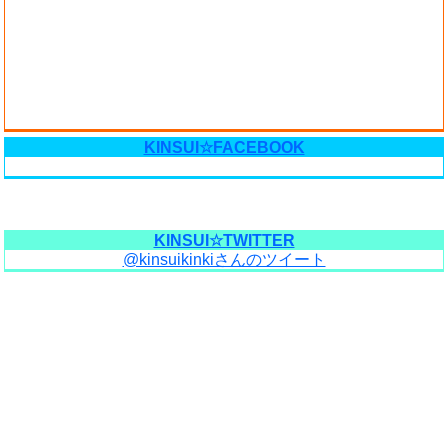
KINSUI☆FACEBOOK
KINSUI☆TWITTER
@kinsuikinkiさんのツイート