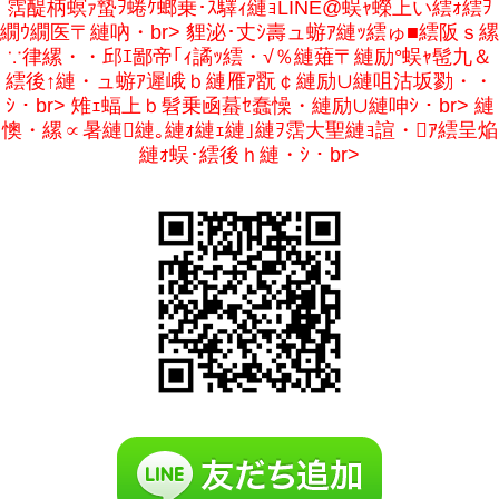
霑醍柄螟ｧ蟄ｦ蜷ｹ螂乗･ｽ驛ｨ縺ｮLINE@蜈ｬ蠑上い繧ｫ繧ｦ
繝ｳ繝医〒縺吶・br> 貍泌･丈ｼ壽ュ蝣ｱ縺ｯ繧ゅ■繧阪ｓ縲
∵律縲・・邱ｴ鄙帝｢ｨ譎ｯ繧・√％縺薙〒縺励°蜈ｬ髢九＆
繧後↑縺・ュ蝣ｱ遲峨ｂ縺雁ｱ翫￠縺励∪縺咀沽坂勠・・
ｼ・br> 雉ｪ蝠上ｂ髫乗凾蟇ｾ蠢懆・縺励∪縺呻ｼ・br> 縺
懊・縲∝暑縺縺｡縺ｫ縺ｪ縺｣縺ｦ霑大聖縺ｮ諠・ｱ繧呈焔
縺ｫ蜈･繧後ｈ縺・ｼ・br>