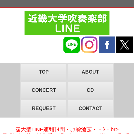
TOP
ABOUT
CONCERT
CD
REQUEST
CONTACT
霑大聖LINE逋ｻ骭ｲ閠・､ｧ蜍滄寔・・ｼ・br>