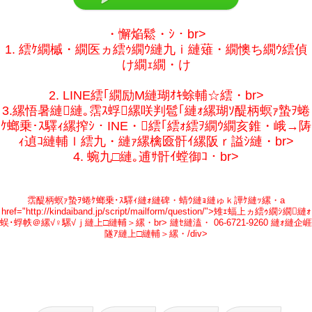
・懈焔鬆・ｼ・br>
1. 繧ｹ繝槭・繝医ヵ繧ｩ繝ｳ縺九ｉ縺薙・繝懊ち繝ｳ繧偵
け繝ｪ繝・け
2. LINE繧｢繝励Μ縺瑚ｵｷ蜍輔☆繧・br>
3.縲悟暑縺縺｡霑ｽ蜉縲咲判髱｢縺ｫ縲瑚ｿ醍柄螟ｧ蟄ｦ蜷
ｹ螂乗･ｽ驛ｨ縲搾ｼ・INE・繧｢繧ｫ繧ｦ繝ｳ繝亥錐・峨→陦
ｨ遉ｺ縺輔ｌ繧九・縺ｧ縲檎匳骭ｲ縲阪ｒ謚ｼ縺・br>
4. 蜿九□縺｡逋ｻ骭ｲ螳御ｺ・br>
霑醍柄螟ｧ蟄ｦ蜷ｹ螂乗･ｽ驛ｨ縺ｫ縺碑・蜻ｳ縺ｮ縺ゅｋ譁ｹ縺ｯ縲・a
href="http://kindaiband.jp/script/mailform/question/">雉ｪ蝠上ヵ繧ｩ繝ｼ繝縺ｫ
蜈･蜉帙＠縲√♀騾√ｊ縺上□縺輔＞縲・br> 縺ｾ縺溘・ 06-6721-9260 縺ｫ縺企崕
隧ｱ縺上□縺輔＞縲・/div>