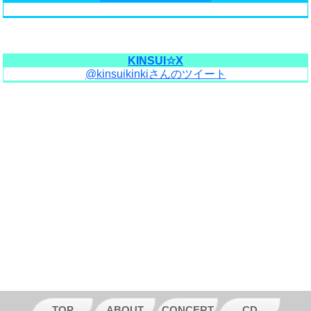
KINSUI☆X
@kinsuikinkiさんのツイート
TOP
ABOUT
CONCERT
CD