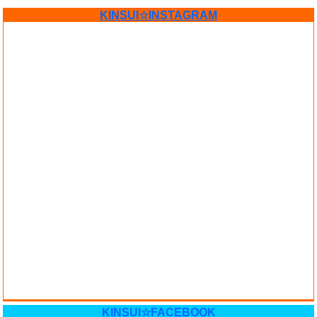
KINSUI☆INSTAGRAM
KINSUI☆FACEBOOK