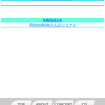
KINSUI☆X
@kinsuikinkiさんのツイート
TOP
ABOUT
CONCERT
CD