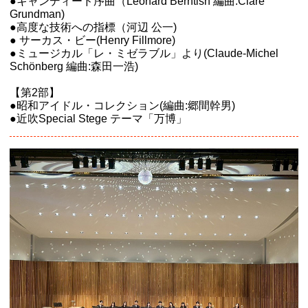
●キャンディード序曲（Leonard Berntish 編曲:Clare
Grundman)
●高度な技術への指標（河辺 公一)
● サーカス・ビー(Henry Fillmore)
●ミュージカル「レ・ミゼラブル」より(Claude-Michel
Schönberg 編曲:森田一浩)
【第2部】
●昭和アイドル・コレクション(編曲:郷間幹男)
●近吹Special Stege テーマ「万博」