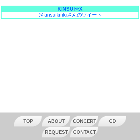
KINSUI☆X
@kinsuikinkiさんのツイート
TOP
ABOUT
CONCERT
CD
REQUEST
CONTACT