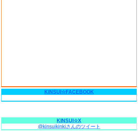
KINSUI☆FACEBOOK
KINSUI☆X
@kinsuikinkiさんのツイート