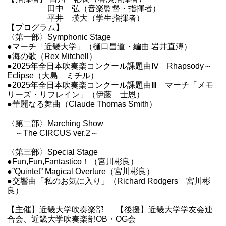
田中 弘（音楽監督・指揮者）
平井 瑛大（学生指揮者）
【プログラム】
〈第一部〉Symphonic Stage
●マーチ「近畿大学」（樋口昌道・編曲 岩井直溥）
●海の歌（Rex Mitchell）
●2025年全日本吹奏楽コンクール課題曲Ⅳ Rhapsody～
Eclipse（大島 ミチル）
●2025年全日本吹奏楽コンクール課題曲Ⅲ マーチ「メモ
リーズ・リフレイン」（伊藤 士恩）
●華麗なる舞曲（Claude Thomas Smith）
〈第二部〉Marching Show
～The CIRCUS ver.2～
〈第三部〉Special Stage
●Fun,Fun,Fantastico！（宮川彬良）
●”Quintet” Magical Overture（宮川彬良）
●交響曲「私のお気に入り」（Richard Rodgers 宮川彬
良）
【主催】近畿大学吹奏楽部 【後援】近畿大学学友会連
合会、近畿大学吹奏楽部OB・OG会