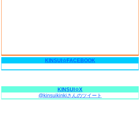
KINSUI☆FACEBOOK
KINSUI☆X
@kinsuikinkiさんのツイート