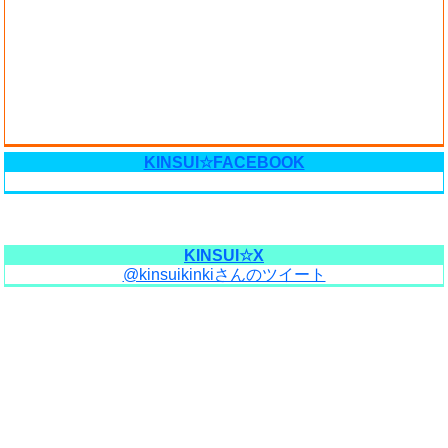
KINSUI☆FACEBOOK
KINSUI☆X
@kinsuikinkiさんのツイート