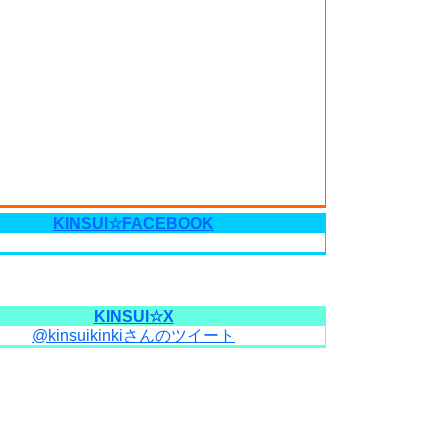
KINSUI☆FACEBOOK
KINSUI☆X
@kinsuikinkiさんのツイート