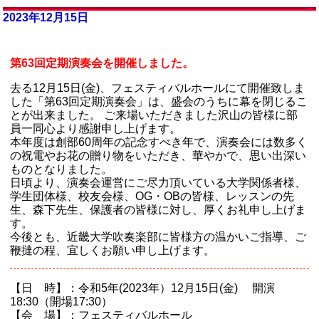
2023年12月15日
第63回定期演奏会を開催しました。
去る12月15日(金)、フェスティバルホールにて開催致しま
した「第63回定期演奏会」は、盛会のうちに幕を閉じるこ
とが出来ました。 ご来場いただきました沢山の皆様に部
員一同心より感謝申し上げます。
本年度は創部60周年の記念すべき年で、演奏会には数多く
の祝電やお花の贈り物をいただき、華やかで、思い出深い
ものとなりました。
日頃より、演奏会運営にご尽力頂いている大学関係者様、
学生団体様、校友会様、OG・OBの皆様、レッスンの先
生、森下先生、保護者の皆様に対し、厚くお礼申し上げま
す。
今後とも、近畿大学吹奏楽部に皆様方の温かいご指導、ご
鞭撻の程、宜しくお願い申し上げます。
【日 時】：令和5年(2023年）12月15日(金) 開演
18:30（開場17:30）
【会 場】：フェスティバルホール