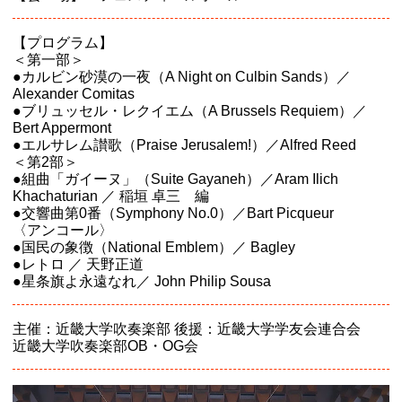
【プログラム】
＜第一部＞
●カルビン砂漠の一夜（A Night on Culbin Sands）／
Alexander Comitas
●ブリュッセル・レクイエム（A Brussels Requiem）／
Bert Appermont
●エルサレム讃歌（Praise Jerusalem!）／Alfred Reed
＜第2部＞
●組曲「ガイーヌ」（Suite Gayaneh）／Aram Ilich
Khachaturian ／ 稲垣 卓三 編
●交響曲第0番（Symphony No.0）／Bart Picqueur
〈アンコール〉
●国民の象徴（National Emblem）／ Bagley
●レトロ ／ 天野正道
●星条旗よ永遠なれ／ John Philip Sousa
主催：近畿大学吹奏楽部 後援：近畿大学学友会連合会
近畿大学吹奏楽部OB・OG会