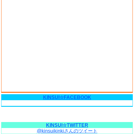
KINSUI☆FACEBOOK
KINSUI☆TWITTER
@kinsuikinkiさんのツイート