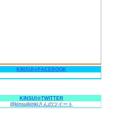
KINSUI☆FACEBOOK
KINSUI☆TWITTER
@kinsuikinkiさんのツイート