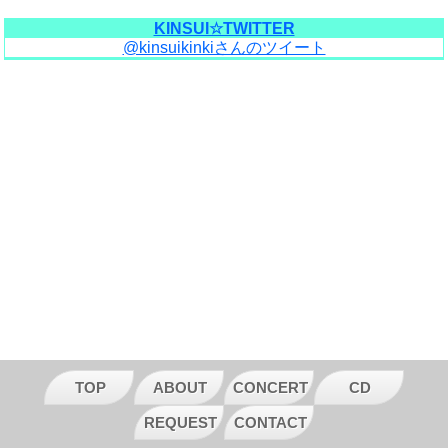
KINSUI☆TWITTER
@kinsuikinkiさんのツイート
TOP
ABOUT
CONCERT
CD
REQUEST
CONTACT