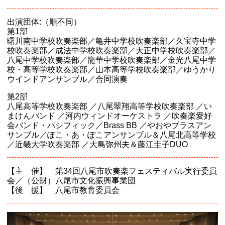
出演団体:（順不同）
第1部
曙川南中学校吹奏楽部／亀井中学校吹奏楽部／久宝寺中学
校吹奏楽部／成法中学校吹奏楽部／大正中学校吹奏楽部／
八尾中学校吹奏楽部／龍華中学校吹奏楽部／金光八尾中学
校・高等学校吹奏楽部／山本高等学校吹奏楽部／ゆうかり
ウインドアンサンブル／合同演奏
第2部
八尾高等学校吹奏楽部 ／八尾翠翔高等学校吹奏楽部 ／い
まけんバンド ／河内ウィンドオーケストラ ／吹奏楽愛好
会バンド・パシフィック／Brass BB ／やおやブラスアン
サンブル／ぽこ・あ・ぽこアンサンブル＆八尾北高等学校
／近畿大学吹奏楽部 ／大島弥州夫＆藤江圭子DUO
【主 催】 第34回八尾市吹奏楽フェスティバル実行委員
会／（公財）八尾市文化振興事業団
【後 援】 八尾市教育委員会