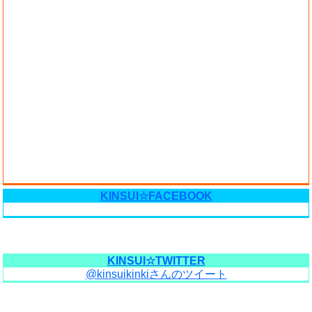
KINSUI☆FACEBOOK
KINSUI☆TWITTER
@kinsuikinkiさんのツイート