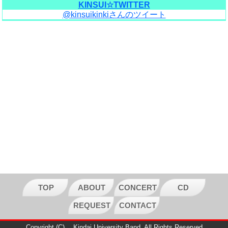
KINSUI☆TWITTER
@kinsuikinkiさんのツイート
TOP
ABOUT
CONCERT
CD
REQUEST
CONTACT
Copyright (C) Kindai University Band. All Rights Reserved