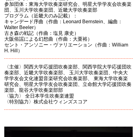
参加団体：東海大学吹奏楽研究会、明星大学学友会吹奏楽
団、玉川大学吹奏楽団、近畿大学吹奏楽部
プログラム（近畿大のみ記載）：
キャンデード序曲（作曲：Leonard Bernstein、編曲：
Walter Beeler）
古き森の戦記（作曲：塩見 康史）
大阪俗謡による幻想曲（作曲：大栗裕）
セント・アンソニー・ヴァリエーション（作曲：William
H. Hill）
〈主催〉関西大学応援団吹奏楽部、関西学院大学応援団吹
奏楽部、近畿大学吹奏楽部、 玉川大学吹奏楽団、中央大
学学友会文化連盟音楽研究会吹奏楽部、 東海大学吹奏楽
研究会、明星大学学友会吹奏楽団、立命館大学応援団吹奏
楽部、龍谷大学吹奏楽部部
〈協力〉 全日本学生吹奏楽連盟
〈特別協力〉株式会社ウィンズスコア