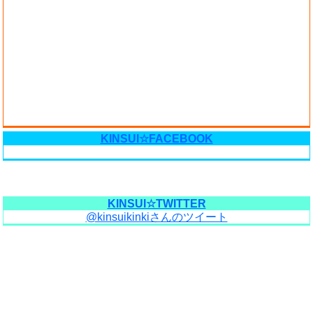
KINSUI☆FACEBOOK
KINSUI☆TWITTER
@kinsuikinkiさんのツイート