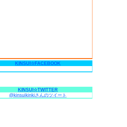
KINSUI☆FACEBOOK
KINSUI☆TWITTER
@kinsuikinkiさんのツイート