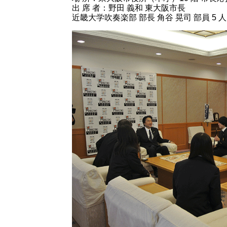
出 席 者：野田 義和 東大阪市長
近畿大学吹奏楽部 部長 角谷 晃司 部員 5 人