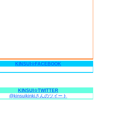
KINSUI☆FACEBOOK
KINSUI☆TWITTER
@kinsuikinkiさんのツイート