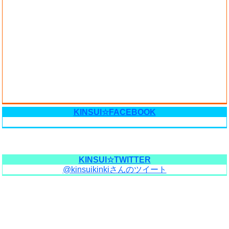
KINSUI☆FACEBOOK
KINSUI☆TWITTER
@kinsuikinkiさんのツイート